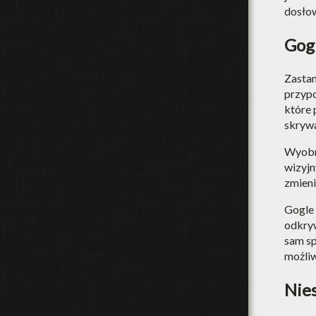
dosłow
Gogl
Zastan
przypo
które 
skrywa
Wyobra
wizyjn
zmieni
Gogle 
odkryw
sam sp
możli
Nies