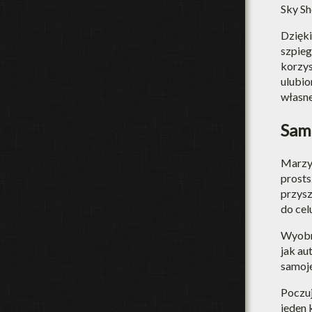
Sky Sh
Dzięki
szpieg
korzys
ulubio
własnej
Sam
Marzys
prosts
przysz
do cel
Wyobra
jak au
samoje
Poczuj
jeden 