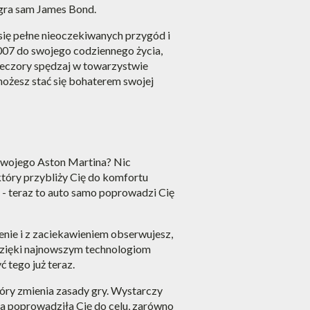
 gra sam James Bond.
się pełne nieoczekiwanych przygód i
 007 do swojego codziennego życia,
wieczory spędzaj w towarzystwie
ożesz stać się bohaterem swojej
 swojego Aston Martina? Nic
tóry przybliży Cię do komfortu
- teraz to auto samo poprowadzi Cię
nie i z zaciekawieniem obserwujesz,
Dzięki najnowszym technologiom
 tego już teraz.
który zmienia zasady gry. Wystarczy
ia poprowadziła Cię do celu, zarówno