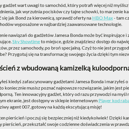
y gadżet wart uwagi to samochód, który potrafi więcej niż myśli
nienia, jak wyrzutnia pocisków czy tajne schowki, to marzenie ka
 się jak Bond za kierownicą, sprawdź oferty na
HBO Max
- tam c
hodów wyposażone w najbardziej zaawansowane technologie.
nie nawiązań do gadżetów Jamesa Bonda może być inspirujące i z
ujące.
Sky Showtime
to miejsce, gdzie znajdziesz dostęp do najwi
ów, przez samochody, po broń specjalną. Czyż to nie jest przygo
e? Przygotuj się na transformację swojego życia dzięki tym ni
rścień z wbudowaną kamizelką kuloodporn
byłeś kiedyś zafascynowany gadżetami Jamesa Bonda i marzyłeś o
 to koniecznie musisz poznać najnowsze rozwiązanie, jakim jest 
porną. Ten innowacyjny gadżet, który od razu przywodzi na myśl 
ym ekranie, jest dostępny w sklepie internetowym
Player kod rab
iwy agent 007, gotowy na każdą ekscytującą misję!
ten pierścień i poczuj się bezpieczniej niż kiedykolwiek! Dzięki
y pierścień, przekształć swoje codzienne doświadczenia w prawdz