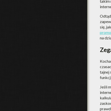
takim 
inter
Odtąd 
zapewn
się, j
promo
na dzi
Zeg
Kochas
czasac
tajnej
funkcj
Jeśli 
intern
kalkul
zaskoc
prawdz