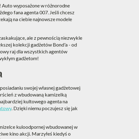
sz! Auto wyposażone w różnorodne
żdego fana agenta 007. Jeśli chcesz
zekają na ciebie najnowsze modele
askakujące, ale z pewnością niezwykle
ększej kolekcji gadżetów Bond'a - od
dowy raj dla wszystkich agentów
ezwykłym gadżetom!
ą
 posiadaniu swojej własnej gadżetowej
pierścień z wbudowaną kamizelką
najbardziej kultowego agenta na
atowy
. Dzięki niemu poczujesz się jak
 kamizelce kuloodpornej wbudowanej w
iwe kino akcji. Marzyłeś kiedyś o