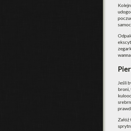
Kolejn
udogod
poczuć
samoc
Odpale
ekscyt
zegark
wannab
Pie
Jeśli 
broni,
kulood
srebrn
prawdz
Załóż 
sprytn