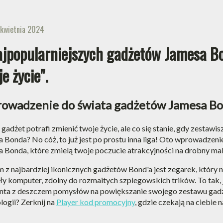
 kwietnia 2024
ajpopularniejszych gadżetów Jamesa Bo
e życie".
owadzenie do świata gadżetów Jamesa B
gadżet potrafi zmienić twoje życie, ale co się stanie, gdy zestaw
 Bonda? No cóż, to już jest po prostu inna liga! Oto wprowadzen
 Bonda, które zmielą twoje poczucie atrakcyjności na drobny ma
 z najbardziej ikonicznych gadżetów Bond'a jest zegarek, który ni
ły komputer, zdolny do rozmaitych szpiegowskich trików. To tak
nta z deszczem pomysłów na powiększanie swojego zestawu gadż
logii? Zerknij na
Player kod promocyjny
, gdzie czekają na ciebi