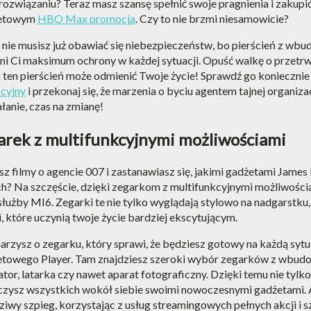
rozwiązaniu? Teraz masz szansę spełnić swoje pragnienia i zakupi
netowym
HBO Max promocja
. Czy to nie brzmi niesamowicie?
nie musisz już obawiać się niebezpieczeństw, bo pierścień z w
i Ci maksimum ochrony w każdej sytuacji. Opuść walkę o przetrwan
ak ten pierścień może odmienić Twoje życie! Sprawdź go koniecznie
cyjny
i przekonaj się, że marzenia o byciu agentem tajnej organiza
ałanie, czas na zmianę!
arek z multifunkcyjnymi możliwościami
z filmy o agencie 007 i zastanawiasz się, jakimi gadżetami James
h? Na szczęście, dzięki zegarkom z multifunkcyjnymi możliwościa
 służby MI6. Zegarki te nie tylko wyglądają stylowo na nadgarstku,
i, które uczynią twoje życie bardziej ekscytującym.
marzysz o zegarku, który sprawi, że będziesz gotowy na każdą sytu
etowego Player. Tam znajdziesz szeroki wybór zegarków z wbudo
ator, latarka czy nawet aparat fotograficzny. Dzięki temu nie tylk
zysz wszystkich wokół siebie swoimi nowoczesnymi gadżetami. A
iwy szpieg, korzystając z usług streamingowych pełnych akcji i