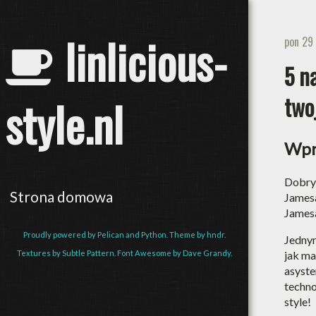
linlicious-
pon 29
5 n
twoj
style.nl
Wpr
Dobry 
Strona domowa
Jamesa
Jamesa
Proudly powered by Pelican and Python. Theme by hndr.
Jednym
jak ma
Textures by Subtle Pattern. Font Awesome by Dave Grandy.
asyste
techno
style!