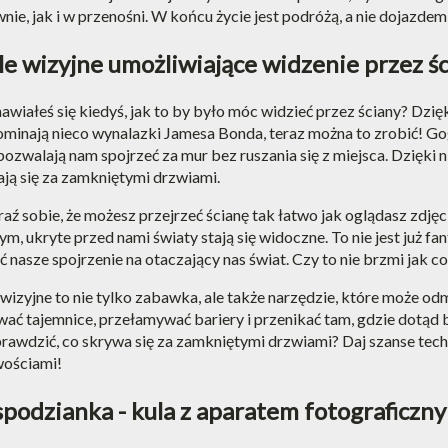
nie, jak i w przenośni. W końcu życie jest podróżą, a nie dojazd
e wizyjne umożliwiające widzenie przez ś
awiałeś się kiedyś, jak to by było móc widzieć przez ściany? Dz
minają nieco wynalazki Jamesa Bonda, teraz można to zrobić! Go
pozwalają nam spojrzeć za mur bez ruszania się z miejsca. Dzięki
ją się za zamkniętymi drzwiami.
ź sobie, że możesz przejrzeć ścianę tak łatwo jak oglądasz zdjęc
ym, ukryte przed nami światy stają się widoczne. To nie jest już fa
ć nasze spojrzenie na otaczający nas świat. Czy to nie brzmi jak 
wizyjne to nie tylko zabawka, ale także narzędzie, które może od
ać tajemnice, przełamywać bariery i przenikać tam, gdzie dotąd b
rawdzić, co skrywa się za zamkniętymi drzwiami? Daj szanse techn
wościami!
podzianka - kula z aparatem fotograficzn