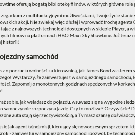
owtime oferują bogatą bibliotekę filmów, w których główne role
 zegarkom z multifunkcyjnymi możliwościami, Twoje życie stanie 
owskich akcji. Nie zwlekaj więc dłużej i wprowadź trochę agenta
tając z najnowszych technologii dostępnych w sklepie Player, a 
nych filmów na platformach HBO Max i Sky Showtime. Już teraz m
 historii!
ojezdny samochód
z o poczuciu wolności za kierownicą, jak James Bond za sterem
zego! Wystarczy, że zainwestujesz w samojezdnego samochodu, k
łości. Zapomnij o monotonnych godzinach spędzonych w korkach 
u!
ź sobie, jak wsiadasz do pojazdu, wsuwasz się na wygodne siedze
to samoczynnie rozpoczyna jazdę. Czy to możliwe? Oczywiście! 
zdne auta stają się rzeczywistością, a Ty masz szansę doświadczyć
 się jak agent tajnej misji, kierujący się nowoczesnym sprzętem, 
krok - zainwestuj w samojezdny samochód i pozwól, by technolog