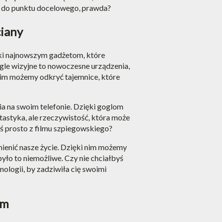
em do punktu docelowego, prawda?
ciany
ięki najnowszym gadżetom, które
gle wizyjne to nowoczesne urządzenia,
 nim możemy odkryć tajemnice, które
ia na swoim telefonie. Dzięki goglom
ntastyka, ale rzeczywistość, która może
coś prosto z filmu szpiegowskiego?
mienić nasze życie. Dzięki nim możemy
yło to niemożliwe. Czy nie chciałbyś
ologii, by zadziwiła cię swoimi
ym