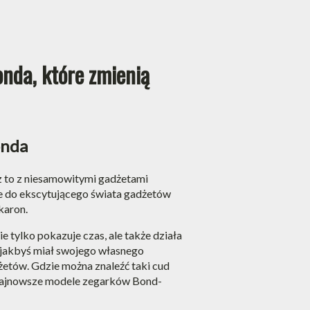
nda, które zmienią
onda
isz to z niesamowitymi gadżetami
ie do ekscytującego świata gadżetów
karon.
e tylko pokazuje czas, ale także działa
, jakbyś miał swojego własnego
etów. Gdzie można znaleźć taki cud
e najnowsze modele zegarków Bond-