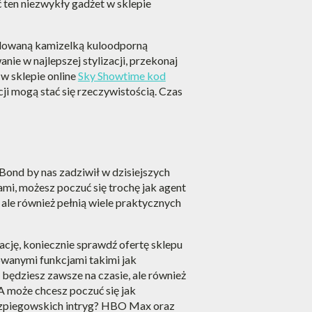
ć ten niezwykły gadżet w sklepie
budowaną kamizelką kuloodporną
ie w najlepszej stylizacji, przekonaj
 w sklepie online
Sky Showtime kod
cji mogą stać się rzeczywistością. Czas
 Bond by nas zadziwił w dzisiejszych
mi, możesz poczuć się trochę jak agent
 ale również pełnią wiele praktycznych
ację, koniecznie sprawdź ofertę sklepu
wanymi funkcjami takimi jak
o będziesz zawsze na czasie, ale również
 może chcesz poczuć się jak
 szpiegowskich intryg? HBO Max oraz