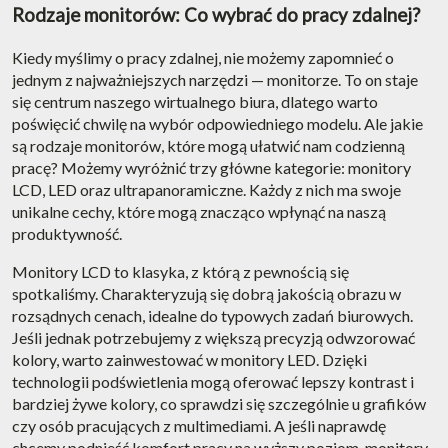
Rodzaje monitorów: Co wybrać do pracy zdalnej?
Kiedy myślimy o pracy zdalnej, nie możemy zapomnieć o
jednym z najważniejszych narzędzi — monitorze. To on staje
się centrum naszego wirtualnego biura, dlatego warto
poświęcić chwilę na wybór odpowiedniego modelu. Ale jakie
są rodzaje monitorów, które mogą ułatwić nam codzienną
pracę? Możemy wyróżnić trzy główne kategorie: monitory
LCD, LED oraz ultrapanoramiczne. Każdy z nich ma swoje
unikalne cechy, które mogą znacząco wpłynąć na naszą
produktywność.
Monitory LCD to klasyka, z którą z pewnością się
spotkaliśmy. Charakteryzują się dobrą jakością obrazu w
rozsądnych cenach, idealne do typowych zadań biurowych.
Jeśli jednak potrzebujemy z większą precyzją odwzorować
kolory, warto zainwestować w monitory LED. Dzięki
technologii podświetlenia mogą oferować lepszy kontrast i
bardziej żywe kolory, co sprawdzi się szczególnie u grafików
czy osób pracujących z multimediami. A jeśli naprawdę
chcemy podnieść komfort pracy na wyższy poziom, monitory