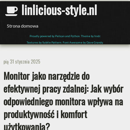
linlicious-style.nl
Strona domowa
Proudly powered by Pelican and Python. Theme by hndr.
Textures by Subtle Pattern. Font Awesome by Dave Grandy.
pią 31 stycznia 2025
Monitor jako narzędzie do
efektywnej pracy zdalnej: Jak wybór
odpowiedniego monitora wpływa na
produktywność i komfort
użytkowania?