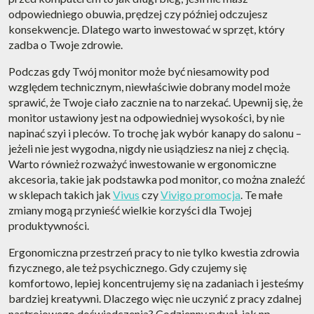
odpowiedniego obuwia, prędzej czy później odczujesz
konsekwencje. Dlatego warto inwestować w sprzęt, który
zadba o Twoje zdrowie.
Podczas gdy Twój monitor może być niesamowity pod
względem technicznym, niewłaściwie dobrany model może
sprawić, że Twoje ciało zacznie na to narzekać. Upewnij się, że
monitor ustawiony jest na odpowiedniej wysokości, by nie
napinać szyi i pleców. To trochę jak wybór kanapy do salonu –
jeżeli nie jest wygodna, nigdy nie usiądziesz na niej z chęcią.
Warto również rozważyć inwestowanie w ergonomiczne
akcesoria, takie jak podstawka pod monitor, co można znaleźć
w sklepach takich jak
Vivus
czy
Vivigo promocja
. Te małe
zmiany mogą przynieść wielkie korzyści dla Twojej
produktywności.
Ergonomiczna przestrzeń pracy to nie tylko kwestia zdrowia
fizycznego, ale też psychicznego. Gdy czujemy się
komfortowo, lepiej koncentrujemy się na zadaniach i jesteśmy
bardziej kreatywni. Dlaczego więc nie uczynić z pracy zdalnej
nastrojowego doświadczenia? Codzienny rytuał, jak np.