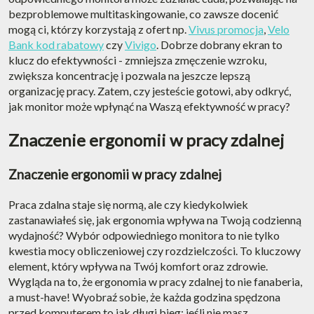
bezproblemowe multitaskingowanie, co zawsze docenić
mogą ci, którzy korzystają z ofert np.
Vivus promocja
,
Velo
Bank kod rabatowy
czy
Vivigo
. Dobrze dobrany ekran to
klucz do efektywności - zmniejsza zmęczenie wzroku,
zwiększa koncentrację i pozwala na jeszcze lepszą
organizację pracy. Zatem, czy jesteście gotowi, aby odkryć,
jak monitor może wpłynąć na Waszą efektywność w pracy?
Znaczenie ergonomii w pracy zdalnej
Znaczenie ergonomii w pracy zdalnej
Praca zdalna staje się normą, ale czy kiedykolwiek
zastanawiałeś się, jak ergonomia wpływa na Twoją codzienną
wydajność? Wybór odpowiedniego monitora to nie tylko
kwestia mocy obliczeniowej czy rozdzielczości. To kluczowy
element, który wpływa na Twój komfort oraz zdrowie.
Wygląda na to, że ergonomia w pracy zdalnej to nie fanaberia,
a must-have! Wyobraź sobie, że każda godzina spędzona
przed komputerem to jak długi bieg; jeśli nie masz