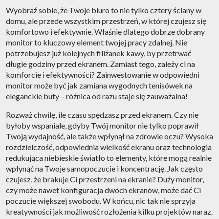
Wyobraź sobie, że Twoje biuro to nie tylko cztery ściany w
domu, ale przede wszystkim przestrzeń, w której czujesz się
komfortowo i efektywnie. Właśnie dlatego dobrze dobrany
monitor to kluczowy element twojej pracy zdalnej. Nie
potrzebujesz już kolejnych filiżanek kawy, by przetrwać
długie godziny przed ekranem. Zamiast tego, zależy ci na
komforcie i efektywności? Zainwestowanie w odpowiedni
monitor może być jak zamiana wygodnych tenisówek na
eleganckie buty – różnica od razu staje się zauważalna!
Rozważ chwilę, ile czasu spędzasz przed ekranem. Czy nie
byłoby wspaniale, gdyby Twój monitor nie tylko poprawił
Twoją wydajność, ale także wpłynął na zdrowie oczu? Wysoka
rozdzielczość, odpowiednia wielkość ekranu oraz technologia
redukująca niebieskie światło to elementy, które mogą realnie
wpłynąć na Twoje samopoczucie i koncentrację. Jak często
czujesz, że brakuje Ci przestrzeni na ekranie? Duży monitor,
czy może nawet konfiguracja dwóch ekranów, może dać Ci
poczucie większej swobodu. W końcu, nic tak nie sprzyja
kreatywności jak możliwość rozłożenia kilku projektów naraz.