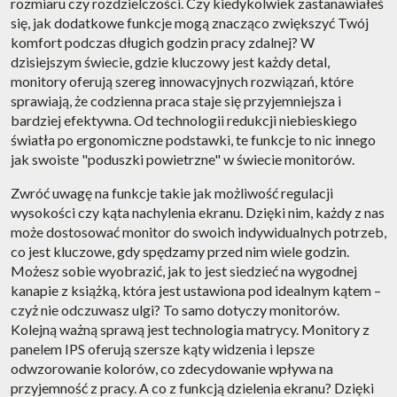
rozmiaru czy rozdzielczości. Czy kiedykolwiek zastanawiałeś
się, jak dodatkowe funkcje mogą znacząco zwiększyć Twój
komfort podczas długich godzin pracy zdalnej? W
dzisiejszym świecie, gdzie kluczowy jest każdy detal,
monitory oferują szereg innowacyjnych rozwiązań, które
sprawiają, że codzienna praca staje się przyjemniejsza i
bardziej efektywna. Od technologii redukcji niebieskiego
światła po ergonomiczne podstawki, te funkcje to nic innego
jak swoiste "poduszki powietrzne" w świecie monitorów.
Zwróć uwagę na funkcje takie jak możliwość regulacji
wysokości czy kąta nachylenia ekranu. Dzięki nim, każdy z nas
może dostosować monitor do swoich indywidualnych potrzeb,
co jest kluczowe, gdy spędzamy przed nim wiele godzin.
Możesz sobie wyobrazić, jak to jest siedzieć na wygodnej
kanapie z książką, która jest ustawiona pod idealnym kątem –
czyż nie odczuwasz ulgi? To samo dotyczy monitorów.
Kolejną ważną sprawą jest technologia matrycy. Monitory z
panelem IPS oferują szersze kąty widzenia i lepsze
odwzorowanie kolorów, co zdecydowanie wpływa na
przyjemność z pracy. A co z funkcją dzielenia ekranu? Dzięki